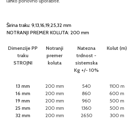
lahko ponovno uporabite.
Širina traku: 9,13,16,19,25,32 mm
NOTRANJI PREMER KOLUTA: 200 mm
Dimenzije PP
Notranji
Natezna
Kolut (m)
traku
premer
trdnost -
STROJNI
koluta
sistemska
Kg +/- 10%
13 mm
200 mm
540
1100 m
16 mm
200 mm
860
600 m
19 mm
200 mm
960
500 m
25 mm
200 mm
1360
500 m
32 mm
200 mm
2650
300 m