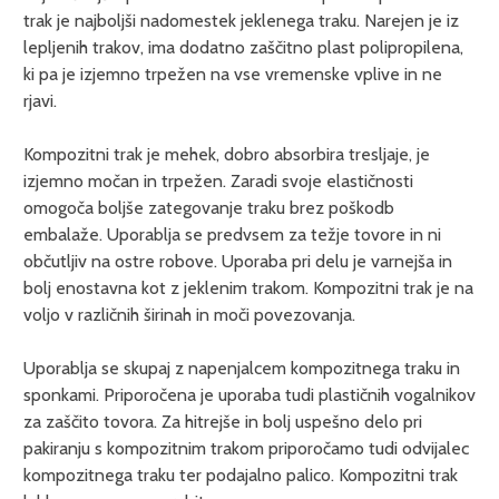
trak je najboljši nadomestek jeklenega traku. Narejen je iz
lepljenih trakov, ima dodatno zaščitno plast polipropilena,
ki pa je izjemno trpežen na vse vremenske vplive in ne
rjavi.
Kompozitni trak je mehek, dobro absorbira tresljaje, je
izjemno močan in trpežen. Zaradi svoje elastičnosti
omogoča boljše zategovanje traku brez poškodb
embalaže. Uporablja se predvsem za težje tovore in ni
občutljiv na ostre robove. Uporaba pri delu je varnejša in
bolj enostavna kot z jeklenim trakom. Kompozitni trak je na
voljo v različnih širinah in moči povezovanja.
Uporablja se skupaj z napenjalcem kompozitnega traku in
sponkami. Priporočena je uporaba tudi plastičnih vogalnikov
za zaščito tovora. Za hitrejše in bolj uspešno delo pri
pakiranju s kompozitnim trakom priporočamo tudi odvijalec
kompozitnega traku ter podajalno palico. Kompozitni trak