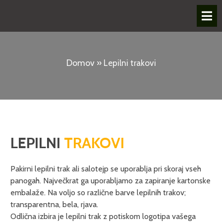
Domov
»
Lepilni trakovi
LEPILNI
TRAKOVI
Pakirni lepilni trak ali salotejp se uporablja pri skoraj vseh
panogah. Največkrat ga uporabljamo za zapiranje kartonske
embalaže. Na voljo so različne barve lepilnih trakov;
transparentna, bela, rjava.
Odlična izbira je lepilni trak z potiskom logotipa vašega