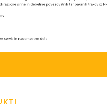
udi različne širine in debeline povezovalnih ter pakirnih trakov iz 
cev
ten servis in nadomestne dele
UKTI