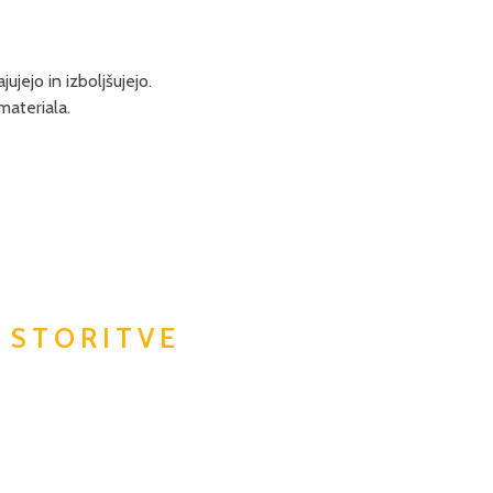
jejo in izboljšujejo.
materiala.
E
STORITVE