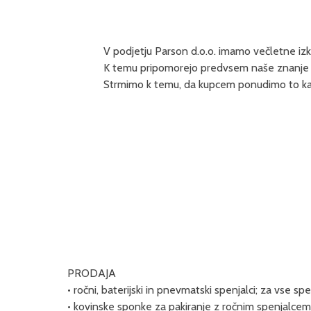
V podjetju Parson d.o.o. imamo večletne izku
K temu pripomorejo predvsem naše znanje in 
Strmimo k temu, da kupcem ponudimo to kar
PRODAJA
• ročni, baterijski in pnevmatski spenjalci; za vse spe
• kovinske sponke za pakiranje z ročnim spenjalcem t