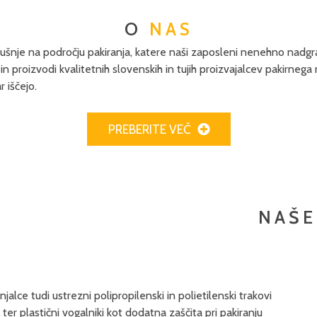
O
NAS
šnje na področju pakiranja, katere naši zaposleni nenehno nadgraju
proizvodi kvalitetnih slovenskih in tujih proizvajalcev pakirnega 
 iščejo.
PREBERITE VEČ
NAŠ
njalce tudi ustrezni polipropilenski in polietilenski trakovi
er plastični vogalniki kot dodatna zaščita pri pakiranju