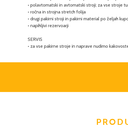
• polavtomatski in avtomatski stroji; za vse stroje t
• ročna in strojna stretch folija
• drugi pakirni stroji in pakirni material po željah kup
• napihljivi rezervoarji
SERVIS
• za vse pakirne stroje in naprave nudimo kakovos
PROD